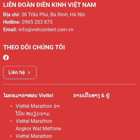
LIÊN ĐOÀN ĐIỀN KINH VIỆT NAM
Địa chỉ:
36 Trần Phú, Ba Đình, Hà Nội.
Hotline:
0965 203 875
Email:
info@vietcontent.com.vn
THEO DÕI CHÚNG TÔI
Liên hệ
ໄລຍະມາຣາທອນ Viettel
ການເດີນທາງ & ຢູ່
Viettel Marathon ຮ່າ
ໂນ້ຍ ຫວຽດນາມ
Viettel Marathon
Angkor Wat Metfone
Viettel Marathon