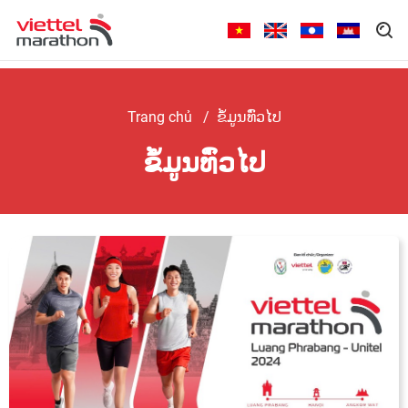
Trang chủ
/
ຂໍ້ມູນທົ່ວໄປ
ຂໍ້ມູນທົ່ວໄປ