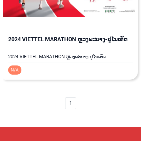
2024 VIETTEL MARATHON ຫຼວງພະບາງ-ຢູໄນເຕັດ
2024 VIETTEL MARATHON ຫຼວງພະບາງ-ຢູໄນເຕັດ
N/A
1