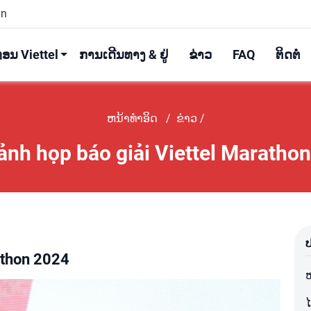
vn
ນ Viettel
ການເດີນທາງ & ຢູ່
ຂ່າວ
FAQ
ຕິດຕໍ່
ຫນ້າທໍາອິດ
/
ຂ່າວ /
ảnh họp báo giải Viettel Maratho
ແນະນຳ
ໄລຍະທາງ
kit
Expo & Racekit
ຂໍ້ມູນທົ່ວໄປ
ຂັນ
ຜົນການແຂ່ງຂັນ
ັກກິລາ
ຮູບພາບຂອງນັກກິລາ
athon 2024
ຫ