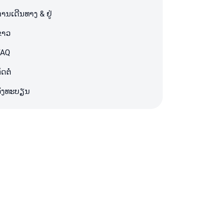
ານເດີນທາງ & ຢູ່
່າວ
FAQ
ິດຕໍ່
ລົງທະບຽນ