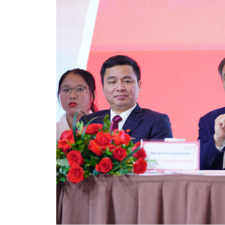
Expo & Race
ຂໍ້ມູນທົ່ວໄປ
ຜົນການແຂ່ງ
ຮູບພາບຂອງນ