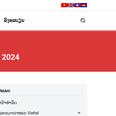
ລົງທະບຽນ
n 2024
ປະເພດ
ນ້າທໍາອິດ
ໄລຍະມາຣາທອນ Viettel