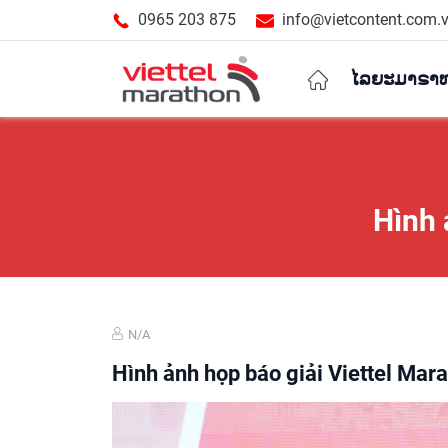
0965 203 875
info@vietcontent.com.
ໄລຍະມາຣາທອ
Hình 
ແນະນຳ
ໄລຍະທາງ
Expo & Race
ຂໍ້ມູນທົ່ວໄປ
ຜົນການແຂ່ງ
N/A
ຮູບພາບຂອງນ
Hình ảnh họp báo giải Viettel Mar
ແນະນຳ
ໄລຍະທາງ