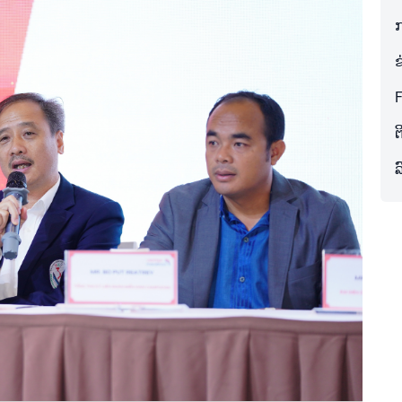
kit
ກ
ຂ
ຂັນ
ັກກິລາ
ຕ